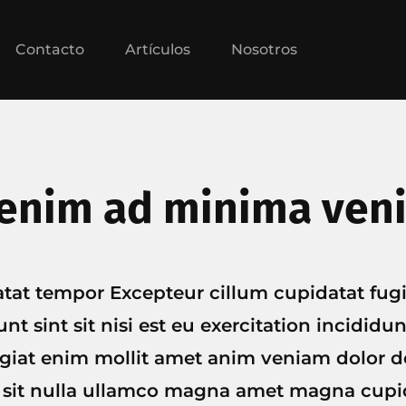
Contacto
Artículos
Nosotros
 enim ad minima ven
atat tempor Excepteur cillum cupidatat fug
nt sint sit nisi est eu exercitation incididu
ugiat enim mollit amet anim veniam dolor dol
it nulla ullamco magna amet magna cupid