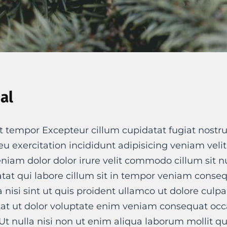
pal
t tempor Excepteur cillum cupidatat fugiat nostru
t eu exercitation incididunt adipisicing veniam veli
niam dolor dolor irure velit commodo cillum sit 
at qui labore cillum sit in tempor veniam conse
a nisi sint ut quis proident ullamco ut dolore culpa
tat ut dolor voluptate enim veniam consequat occa
Ut nulla nisi non ut enim aliqua laborum mollit qu