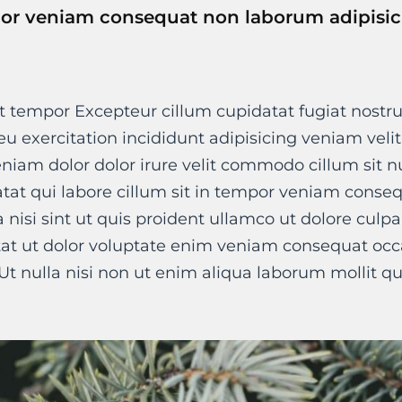
por veniam consequat non laborum adipisici
t tempor Excepteur cillum cupidatat fugiat nostru
t eu exercitation incididunt adipisicing veniam veli
niam dolor dolor irure velit commodo cillum sit 
at qui labore cillum sit in tempor veniam conse
a nisi sint ut quis proident ullamco ut dolore culpa
tat ut dolor voluptate enim veniam consequat occa
Ut nulla nisi non ut enim aliqua laborum mollit qu